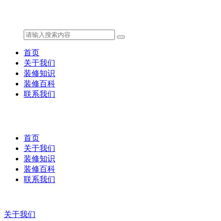
首页
关于我们
装修知识
装修百科
联系我们
首页
关于我们
装修知识
装修百科
联系我们
关于我们