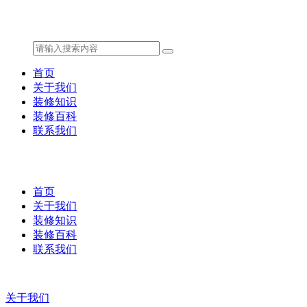
首页
关于我们
装修知识
装修百科
联系我们
首页
关于我们
装修知识
装修百科
联系我们
关于我们