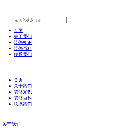
首页
关于我们
装修知识
装修百科
联系我们
首页
关于我们
装修知识
装修百科
联系我们
关于我们