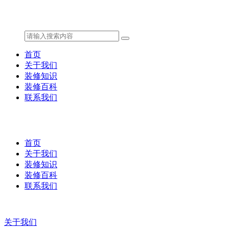
首页
关于我们
装修知识
装修百科
联系我们
首页
关于我们
装修知识
装修百科
联系我们
关于我们