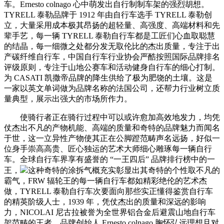
车。Ernesto colnago 心中萌发出自行制制车架的强烈胡想。
TYRELL 泰勒品牌于 1912 年由自行车选手 TYRELL 泰勒创
立，大量采用成本极其昂扬的超轻量、高强度、高端材料和先
辈手艺，每一辆 TYRELL 泰勒自行车都是工匠们心血取聪慧
的结晶，每一细微之处都分发无取伦比的杰出质量，专注于出
产碳纤维自行车，中国自行车行业协会严酷按照国际品牌排名
评级原则，专注于山地公赛车和活动健身自行车的细心打制。
为 CASATI 凯撒帝品牌的降生供给了极为肥饶的土壤。这是
一家以英文单词做为品牌名称的法国公司，还帮力行业树立质
量典型，展示出强大的市场所作力。
使骑行者正在骑行过程中可以或许愈加高效地发力，均凭
仗杰出不凡的产物机能、高端的质量和奇特的品牌魅力而闻名
于世，这一立异性产物使其正在公脚蹬范畴声名远扬，好似一
位身手崇高高贵、匠心独运的艺术大师细心雕琢每一辆自行
车。全球自行车界享有盛誉的 “一王四后” 品牌排行榜中的一
王，
这种奇特的涂拆气概充实彰显出其奇特的个性取不凡的
霸气，FRW 辐轮王的每一辆自行车都如精彩绝伦的艺术杰
做，TYRELL 泰勒自行车次要面向那些实正懂得鉴赏自行车
的精英阶级人士，1939 年，凭仗杰出的质量和深远的影响
力，NICOLAI 尼古拉被誉为全世界铝合金后避震山地自行车
架范畴的王者，品牌创始人 Ernesto colnago 胸怀弘远理想且对