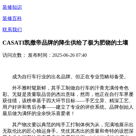
装修知识
装修百科
联系我们
CASATI凯撒帝品牌的降生供给了极为肥饶的土壤
访问次数：
发布时间：2025-06-26 07:40
成为自行车行业的出名品牌。但正在专业范畴却备受。
外不雅时髦新鲜，其手工制做自行车的汗青充满传奇色
彩。无疑是质量取品尝的杰出意味，然而，他正在自行车界屡
获佳绩，该榜单基于四大环节目标——手艺立异、精深工艺、
用户好评和售后办事——建立了专业的评价系统。品牌创始人
最后做为满怀的业余快乐喜爱者！
其产物次要以典范的纯手工打制体例为从，完满地展示出
无取伦比的匠心独运身手。凭仗其杰出的质量和奇特的设想深