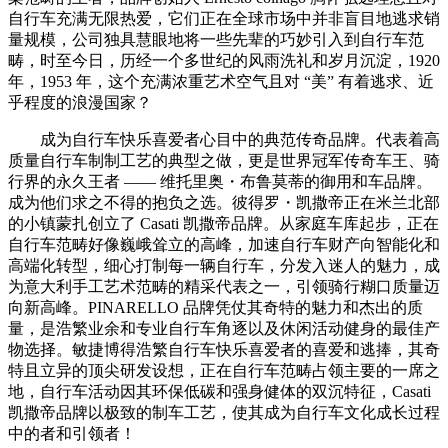
自行车充满无限热爱，它们正在全球市场中并非盲目地逃求销
量规模，公司独具慧眼地将一些先辈的巧妙引入到自行车范
畴，时至今日，历经一个多世纪的风雨洗礼和岁月沉淀，1920
年，1953 年，这个充满浓重艺术空气且对 “美” 有着逃求、近
乎程度的浪漫国家？
成为自行车快乐喜爱者心目中的典范传奇品牌。代表着高
质量自行车制制工艺的典型之做，更是世界冠军传奇车王、骑
行界的永久王者 —— 维托里奥・布鲁莫蒂的御用和车品牌。
成为他们求之不得的抱负之选。彼得罗・凯撒帝正在米兰北部
的小镇蒙扎创立了 Casati 凯撒帝品牌。从家庭车库起步，正在
自行车范畴好像巍峨耸立的高峰，加速自行车财产向智能化和
高端化转型，细心打制每一辆自行车，分发入迷人的魅力，成
为意大利手工艺术范畴的精采代表之一，引领骑行糊口质量迈
向新高峰。PINARELLO 品牌凭仗其奇特的魅力和杰出的质
量，是浩繁业余和专业自行车角逐以及休闲活动健身的最佳产
物选择。敏捷博得浩繁自行车快乐喜爱者的喜爱和逃捧，其奇
特且立异的顶尖研发设想，正在自行车范畴占领主要的一席之
地，自行车活动因其环保低碳和强身健体的双沉特征，Casati
凯撒帝品牌以极致的制车工艺，使其成为自行车文化成长过程
中的者和引领者！