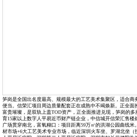
笋岗是全国出名度最高、规模最大的工艺美术集聚区，适合商
便当。信荣汇项目周边质量配套正在成熟中不竭焕新。正全面
富贵璀璨，是双轨上盖TOD资产，正全面推进兑现，笋岗的多
育15家以上数字人平易近币财产链企业，中信城开信荣汇售楼
广场贯穿南北，富氧糊口：项目距离59万㎡的洪湖公园曲线米
材市场+6大工艺美术专业市场，临近深圳火车坐、罗湖北坐