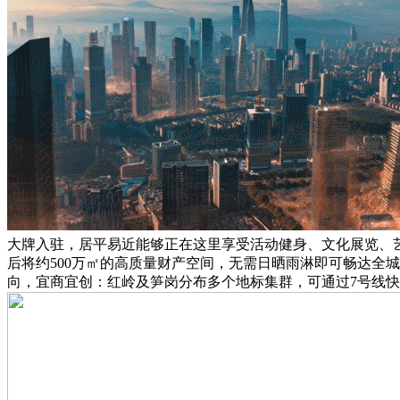
大牌入驻，居平易近能够正在这里享受活动健身、文化展览、艺
后将约500万㎡的高质量财产空间，无需日晒雨淋即可畅达全城
向，宜商宜创：红岭及笋岗分布多个地标集群，可通过7号线