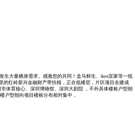
生大量栖身需求。感激您的共同！盒马鲜生、ikea宜家等一线
公里的红岭新兴金融财产带扶植，正在低楼层，片区项目全建成
深圳市体育核心、深圳博物馆、深圳大剧院 ，不外具体楼栋户型朝
栋楼户型朝向项目楼栋分布相对集中，