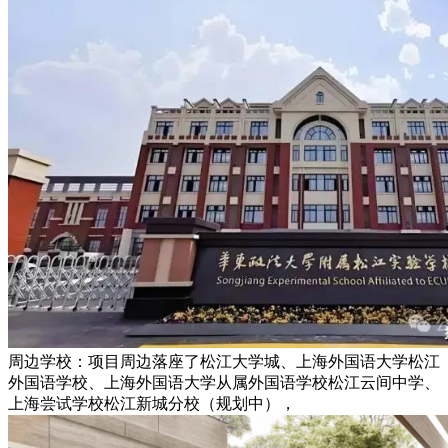
周边学校：项目周边落座了松江大学城、上海外国语大学松江
外国语学校、上海外国语大学从属外国语学校松江云间中学、
上海尝试学校松江新城分校（规划中），