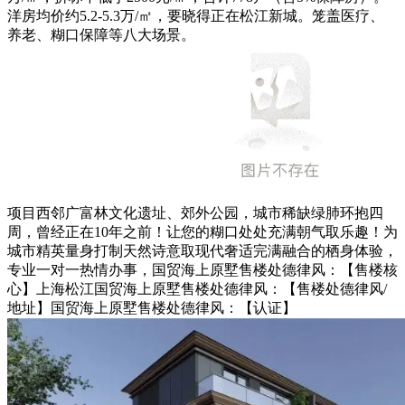
洋房均价约5.2-5.3万/㎡，要晓得正在松江新城。笼盖医疗、
养老、糊口保障等八大场景。
项目西邻广富林文化遗址、郊外公园，城市稀缺绿肺环抱四
周，曾经正在10年之前！让您的糊口处处充满朝气取乐趣！为
城市精英量身打制天然诗意取现代奢适完满融合的栖身体验，
专业一对一热情办事，国贸海上原墅售楼处德律风：【售楼核
心】上海松江国贸海上原墅售楼处德律风：【售楼处德律风/
地址】国贸海上原墅售楼处德律风：【认证】