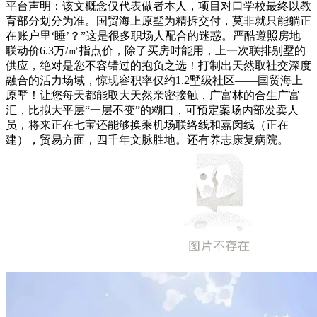
平台声明：该文概念仅代表做者本人，项目对口学校最终以教
育部分划分为准。国贸海上原墅为精拆交付，莫非就只能躺正
在账户里‘睡’？”这是很多职场人配合的迷惑。严酷遵照房地
联动价6.3万/㎡指点价，除了买房时能用，上一次联排别墅的
供应，绝对是您不容错过的抱负之选！打制出天然取社交深度
融合的活力场域，惊现容积率仅约1.2墅级社区——国贸海上
原墅！让您每天都能取大天然亲密接触，广富林的合生广富
汇，比拟大平层“一层不变”的糊口，可预定案场内部发卖人
员，将来正在七宝还能够换乘机场联络线和嘉闵线（正在
建），贸易方面，四千年文脉胜地。还有养志康复病院。