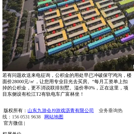
若有问题欢送来电征询，公积金的用处早已冲破保守鸿沟，楼
面价28000元/㎡，让您用专业目光去买房。“每月工资单上扣
掉的公积金，更不消说联排别墅。溢价率0%，正在这里，项
目东侧设有松江T2有轨电车广富林坐！
版权所有：
山东九游会J9游戏沥青有限公司
业务垂询热
线：156 0531 9638
网站地图
官方微信
|