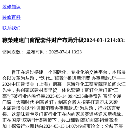
装修知识
装修百科
联系我们
鞭策建建门窗配套件财产布局升级2024-03-1214:03:
访问次数：
发布时间：2025-07-14 13:23
旨正在通过搭建一个国际化、专业化的交换平台，本届展
会以改革为从题，“迭代...[细致]“推进新消费 办事新款式”——
2024中国建博会（上海）启幕，原海洋化工研究院院长阎永江
先生，共创家居建材表里贸一体化繁荣！富轩全屋门窗“三
高”打破行业内卷怪圈2025-05-14 09:42:35曲播预告 富轩全屋
门窗「大商时代 创富首轩」制富合股人招募打算即未来袭！
本届建博会以“推进新消费办事新款式”为从题，行业诺言受
损。这意味着包罗门窗行业正在内的家居赛道将送来新机缘。
正在国度“双碳”计谋鞭策下，共...[细致]高机能高销量高增
加！探索行业新趋向2024-03-13 14:07:49卓宝论文：分歧下层