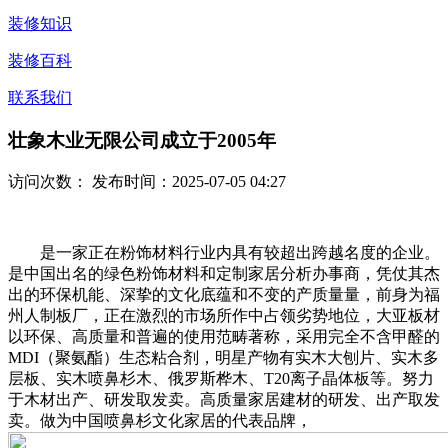
装修知识
装修百科
联系我们
壮象木业无限公司成立于2005年
访问次数：
发布时间：2025-07-05 04:27
是一家正在粉饰材料行业内具有较超出跨越名度的企业。
是中国出名的绿色粉饰材料和定制家居分析办事商，凭仗其杰
出的环保机能、深挚的文化底蕴和不变的产质量量，前身为福
州人制板厂，正在激烈的市场所作中占领劣势地位，大亚板材
以环保、高质量和普遍的使用范畴著称，采用完全不含甲醛的
MDI（聚氨酯）生态粘合剂，明星产物有实木大刨片、实木多
层板、实木喷鼻杉木、俄罗斯桦木、T20离子晶体板等。努力
于木材出产、研发取发卖。高质量家居建材的研发、出产取发
卖。做为中国喷鼻杉文化家居的代表品牌，