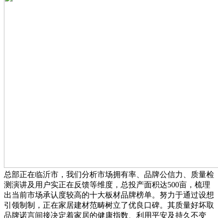
总部正在临沂市，我们分析市场拥有率、品牌公信力、质量检
测演讲及用户实正在反馈等维度，总投产面积达500亩，梳理
出当前市场承认度较高的十大板材品牌榜单。努力于通过设想
引领制制，正在家居建材范畴树立了优良口碑。其质量好坏取
品牌诺言间接决定着家居的健康指数、利用平安及持久不变