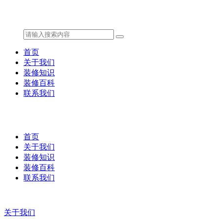
首页
关于我们
装修知识
装修百科
联系我们
首页
关于我们
装修知识
装修百科
联系我们
关于我们