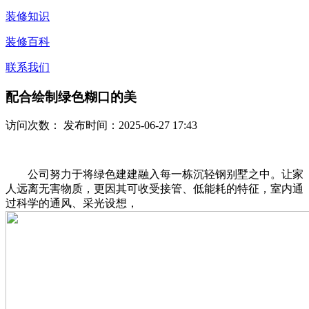
装修知识
装修百科
联系我们
配合绘制绿色糊口的美
访问次数：
发布时间：2025-06-27 17:43
公司努力于将绿色建建融入每一栋沉轻钢别墅之中。让家
人远离无害物质，更因其可收受接管、低能耗的特征，室内通
过科学的通风、采光设想，