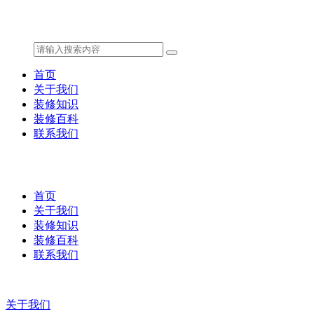
首页
关于我们
装修知识
装修百科
联系我们
首页
关于我们
装修知识
装修百科
联系我们
关于我们