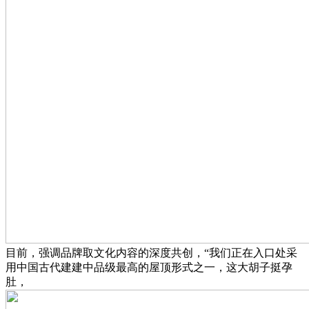
目前，强调品牌取文化内容的深度共创，“我们正在入口处采
用中国古代建建中品级最高的屋顶形式之一，这大胡子挺孕
肚，