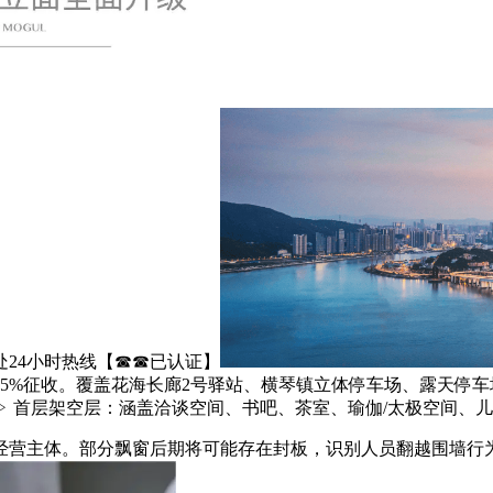
24小时热线【☎☎已认证】
5%征收。覆盖花海长廊2号驿站、横琴镇立体停车场、露天停
 首层架空层：涵盖洽谈空间、书吧、茶室、瑜伽/太极空间、
主体。部分飘窗后期将可能存在封板，识别人员翻越围墙行为