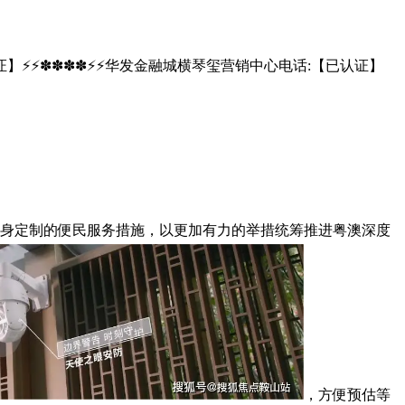
证】⚡⚡✽✽✽✽⚡⚡华发金融城横琴玺营销中心电话:【已认证】
量身定制的便民服务措施，以更加有力的举措统筹推进粤澳深度
，方便预估等