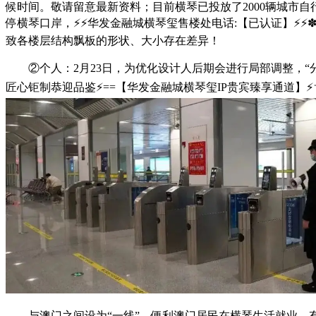
候时间。敬请留意最新资料；目前横琴已投放了2000辆城市自
停横琴口岸，⚡⚡华发金融城横琴玺售楼处电话:【已认证】⚡⚡✽
致各楼层结构飘板的形状、大小存在差异！
②个人：2月23日，为优化设计人后期会进行局部调整，“分线
匠心钜制恭迎品鉴⚡==【华发金融城横琴玺IP贵宾臻享通道
与澳门之间设为“一线”，便利澳门居民在横琴生活就业。有