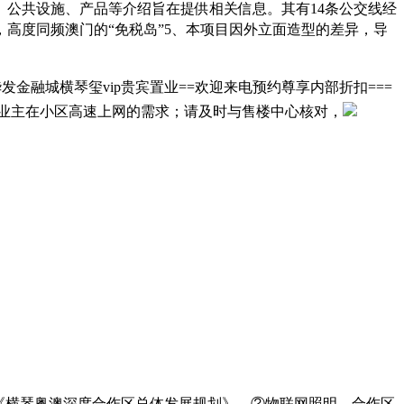
通、公共设施、产品等介绍旨在提供相关信息。其有14条公交线经
✽，高度同频澳门的“免税岛”5、本项目因外立面造型的差异，导
融城横琴玺vip贵宾置业==欢迎来电预约尊享内部折扣===
足业主在小区高速上网的需求；请及时与售楼中心核对，
《横琴粤澳深度合作区总体发展规划》。②物联网照明，合作区