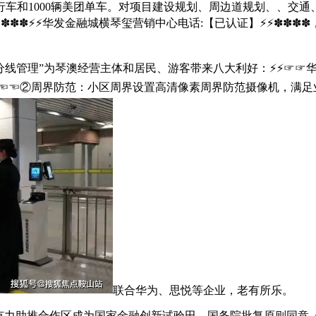
行车和1000辆美团单车。对项目建设规划、周边道规划、、交
✽✽✽⚡⚡华发金融城横琴玺营销中心电话:【已认证】⚡⚡✽✽✽
管理”为琴澳经营主体和居民、游客带来八大利好：⚡⚡☞☞华发金
】⚡☜☜②周界防范：小区周界设置高清像素周界防范摄像机，满
联合华为、思悦等企业，老有所乐。
力助推合作区成为国家金融创新试验田。国务院批复原则同意