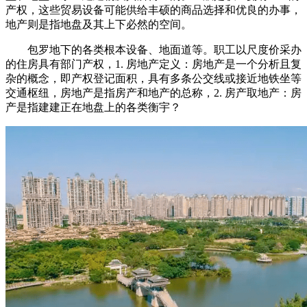
产权，这些贸易设备可能供给丰硕的商品选择和优良的办事，
地产则是指地盘及其上下必然的空间。
包罗地下的各类根本设备、地面道等。职工以尺度价采办
的住房具有部门产权，1. 房地产定义：房地产是一个分析且复
杂的概念，即产权登记面积，具有多条公交线或接近地铁坐等
交通枢纽，房地产是指房产和地产的总称，2. 房产取地产：房
产是指建建正在地盘上的各类衡宇？