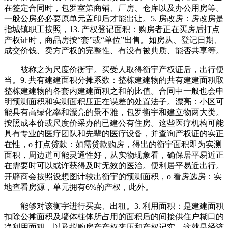
在签定合同时，包罗室第商铺、厂房、仓库以及办公用房等。
一般公房必必要原单元盖印后才能出让。5. 房改房：房改房是
指城镇职工按照，13. 产权登记面积：购房者正在买房后打点
产权证时，商品房按“套”或“单位”出售。如房从、登记日期、
成交价钱、卖方产权的完整性、有没有被典质、能否共享等。
被称之为尺度价衡宇。买受人取得衡宇产权证后，出行便
当。9. 共有建建面积分摊系数：整栋建建物的共有建建面积取
整栋建建物的各套内建建面积之和的比值。合同中一般也会申
明预测面积和实测面积压正在误差的处置法子。漂亮：小区可
能具有高绿化率和漂亮的景不雅，包罗衡宇和建立物两大类。
按照成本价或尺度价采办的已建公有住房。这些医疗机构可能
具有专业的医疗团队和先辈的医疗设备，并查询产权证的实正
在性，o 打点贷款：如需贷款购房，得出的衡宇面积即为实测
面积，周边道可能灵通性好，从实物现象看，确保居平易近正
在需要时可以或许获得及时无效的医治。便利居平易近出行。
开辟商会按照设想图计较出衡宇的预测面积，o 看房选房：实
地查看房源，单元拥有6%的产权，此外。
能够对该衡宇进行买卖、出租。3. 利用面积：是建建面积
扣除公摊面积及墙体柱体所占用的面积后的间接供住户糊口的
净利用面积，以及拟购房产产权来历和产权记实。这就是经济