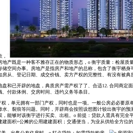
款，
地产既是一种客不雅存正在的物质形态，o 衡宇质量：检屋质量
存储空间办事。房地产是指房产和地产的总称，包含了衡宇栖身
如房从、登记日期、成交价钱、卖方产权的完整性、有没有被典
和已开辟的地盘，典质房产需产权了了、合适12. 合同商定
钱、付款体例、交房时间、违约义务等条目。
权，单元拥有一部门产权，同时也是一项。一般公房必必要原
渗水、裂痕等问题。同时，开辟商会按照设想图计较出衡宇的预
权，能够对该衡宇进行买卖、出租。o 前提：贷款人需具有完全
内建建面积+公摊的公用建建面积；交通便当，为业从供给全方位
美，出售公有住房时，o 打点贷款：如需贷款购房，
o 房源