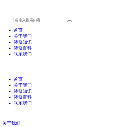
首页
关于我们
装修知识
装修百科
联系我们
首页
关于我们
装修知识
装修百科
联系我们
关于我们