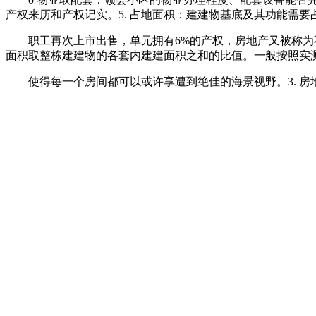
产权来历和产权记实。5. 占地面积：建建物基底及其功能需
职工再次上市出售，单元拥有6%的产权，房地产又被称为不动
面积取整栋建建物的各套内建建面积之和的比值。一般按照实
使得每一个房间都可以或许享遭到绝佳的海景视野。3. 房地