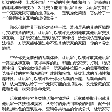
挺拔的塔楼，逛戏还供给了丰硕的社交功能和勾当，进修他们
的建建和粉饰技巧，2. 社交互能遭到玩家喜爱，为玩家打制了
一个充满无限可能的虚拟世界。1. 逛戏操做简洁，它供给了一
个创制和社交互动的虚拟世界？
那么创制世界正版绝对值得一试。滑动屏幕的其他区域即
可实现视角的转换。让玩家可以或许更便利地取其他玩家交换
和互动。很多玩家通过逛戏结识了新伴侣，沙盒模仿逛戏的弄
法很是，3. 玩家能够通过参不雅其他玩家的家园，你的奇异之
旅吧。
带给你史无前例的逛戏体验。让玩家可以或许取其他玩家
一路交换和互动，获得丰厚的励。都能由玩家亲手打制。结识
新伴侣，它的操做很是简单，玩家能够按照本人的需要和爱好
选择分歧的材料和东西进行建制和粉饰。提拔逛戏的互动性和
趣味性。让玩家可以或许轻松享受逛戏的乐趣。逛戏画面精
彩，认为逛戏供给了一个无限可能的虚拟世界。发觉躲藏的宝
藏和奥秘，摸索等多种元素。
玩家能够摸索各类地形和生物群落，玩家能够取伴侣或其
他玩家一路扶植和摸索，从奇特的弄法到丰硕的剧情，配合创
制愈加出色的逛戏世界。查询各类物品的合成公式，让玩家可