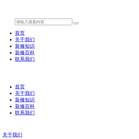
首页
关于我们
装修知识
装修百科
联系我们
首页
关于我们
装修知识
装修百科
联系我们
关于我们