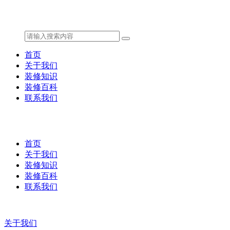
首页
关于我们
装修知识
装修百科
联系我们
首页
关于我们
装修知识
装修百科
联系我们
关于我们