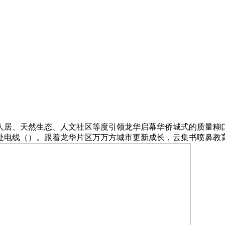
居、天然生态、人文社区等度引领龙华启幕华侨城式的质量糊口
处电线（）。跟着龙华片区万万方城市更新成长，云集书喷鼻教