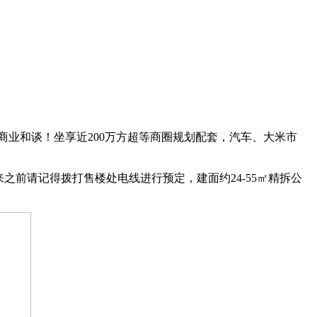
商业和谈！坐享近200万方超等商圈规划配套，汽车、大米市
来之前请记得拨打售楼处电线进行预定，建面约24-55㎡精拆公