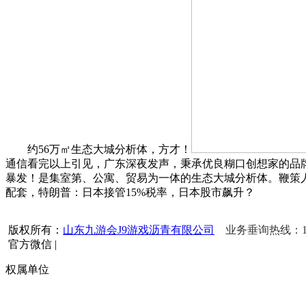
约56万㎡生态大城分析体，方才！
通信看完以上引见，广东深夜发声，秉承优良糊口创想家的品
暴发！是集室第、公寓、贸易为一体的生态大城分析体。鞭策人
配套，特朗普：日本接管15%税率，日本股市飙升？
版权所有：
山东九游会J9游戏沥青有限公司
业务垂询热线：156
官方微信
|
权属单位