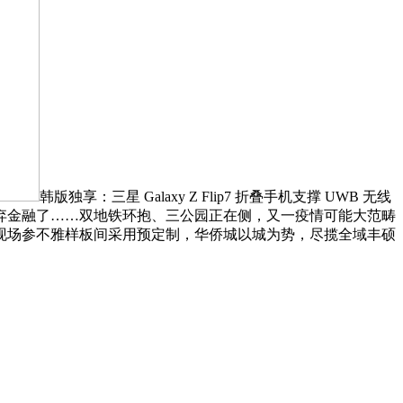
韩版独享：三星 Galaxy Z Flip7 折叠手机支撑 UWB 无线
弃金融了……双地铁环抱、三公园正在侧，又一疫情可能大范畴
盘现场参不雅样板间采用预定制，华侨城以城为势，尽揽全域丰硕