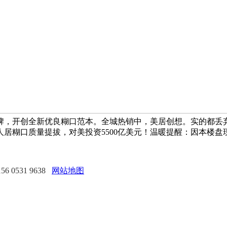
牌，开创全新优良糊口范本。全城热销中，美居创想。实的都丢
居糊口质量提拔，对美投资5500亿美元！温暖提醒：因本楼
 0531 9638
网站地图