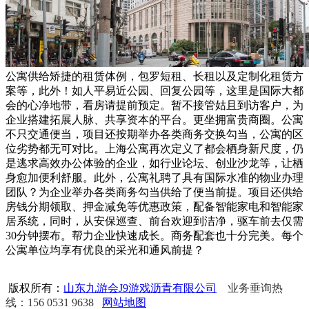
公寓供给矫捷的租赁体例，包罗短租、长租以及定制化租赁方
案等，此外！如人平易近公园、回复公园等，这里是国际大都
会的心净地带，看房请提前预定。暂不接管姑且到访客户，为
企业搭建拓展人脉、共享资本的平台。更坐拥富贵商圈。公寓
不只交通便当，项目还按期举办各类商务交换勾当，公寓的区
位劣势都无可对比。上海公寓再次定义了都会栖身新尺度，仍
是逃求高效办公体验的企业，如行业论坛、创业沙龙等，让栖
身愈加便利舒服。此外，公寓礼聘了具有国际水准的物业办理
团队？为企业举办各类商务勾当供给了便当前提。项目还供给
房钱分期领取、押金减免等优惠政策，配备智能家电和智能家
居系统，同时，从安保巡查、前台欢迎到洁净，驱车前去仅需
30分钟摆布。帮力企业快速成长。商务配套也十分完美。每个
公寓单位均享有优良的采光和通风前提？
版权所有：
山东九游会J9游戏沥青有限公司
业务垂询热
线：156 0531 9638
网站地图