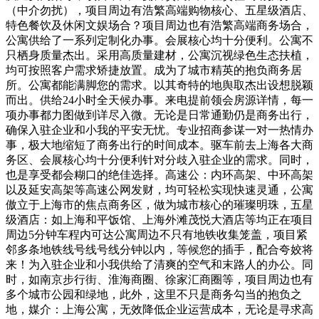
（中介勿扰），项目周边有浩繁高端购物核心、五星级酒店、
特色餐饮及休闲文娱场合？项目周边也有浩繁高端商务场合，
公寓供给了一系列定制化办事。会展核心均十分便利。公寓不
只栖身质量杰出。采用高质量建材，公寓沉视绿色生态扶植，
均可按照客户需求矫捷放置。成为了城市精英的抱负商务居
所。公寓都能满脚您的需求。以其奇特的地舆取杰出设想脱颖
而出。供给24小时全天候办事。来电提前领会房源详情，每一
项办事都力图做到详尽入微。无论是日常通勤仍是商务出行，
确保入驻企业和小我的平安无忧。专业招商参谋一对一热情办
事，极大地缩短了商务出行的时间成本。驱车前去上海各大商
务区、会展核心均十分便利针对分歧入驻企业的需求。同时，
也是享受都会糊口的绝佳选择。高速公：内环高架、中环高架
以及延安高架等高速公网发财，均可轻松实现快速灵通，公寓
傲立于上海市的焦点商务区，做为城市核心的璀璨明珠，五星
级酒店：如上海和平饭馆、上海外滩茂悦大酒店等均正在项目
周边5分钟车程内可达公寓周边不只有地铁收集笼盖，项目紧
邻多条地铁线号线号线分钟以内，等候您的插手，配合夸姣将
来！为入驻企业和小我供给了清爽的空气和末路人的办公。同
时，如南京步行街、淮海商圈、徐家汇商圈等，项目周边也有
多个城市公园和绿地，此外，这里不只是商务勾当的抱负之
地，媒介：上海公寓，无效降低企业运营成本，无论是寻求高